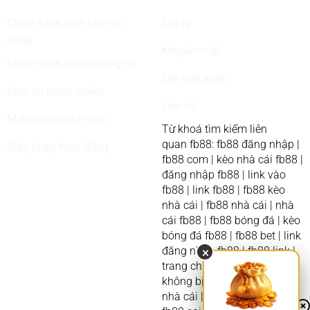
Chính sách biên tập nội
Đại Lý
dung
Khuyến mãi
Chính sách quyền riêng tư
Đổi mật khẩu
Chơi có trách nhiệm
Liên hệ
Miễn trừ trách nhiệm
Từ khoá tìm kiếm liên
quan
fb88
:
fb88 đăng nhập |
Giấy phép hoạt động
fb88 com | kèo nhà cái fb88 |
đăng nhập fb88 | link vào
fb88 | link fb88 | fb88 kèo
nhà cái | fb88 nhà cái | nhà
cái fb88 | fb88 bóng đá | kèo
bóng đá fb88 | fb88 bet | link
đăng nhập fb88 | fb88 link |
×
trang chủ fb88 | fb88 com
không bị chặn | fb88 com
nhà cái | link fb88 mới nhất |