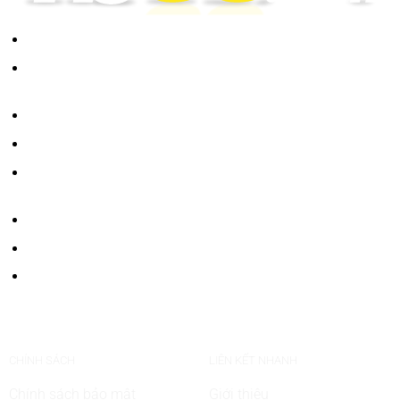
Thể loại game: Cá cược giải trí trực tuyến
Trò chơi thịnh hành: Thể thao, Live Casino, Esports , Xổ
số, Bắn cá , Slots
Máy chủ: Anh, Phillipines, Thailand, Singapore, Việt Nam
Website chính thức:
https://starcrypto.io/
Văn phòng đại điện VN: 492 Sư Vạn Hạnh, phường 3,
quận 10, thành phố Hồ Chí Minh
Số điện thoại: 028.38.555.888
Email:
fb88vn@gmail.com
Người chịu trách nhiệm biên soạn nội dung: tác giả
Ồ Thủ
Ha
CHÍNH SÁCH
LIÊN KẾT NHANH
Chính sách bảo mật
Giới thiệu