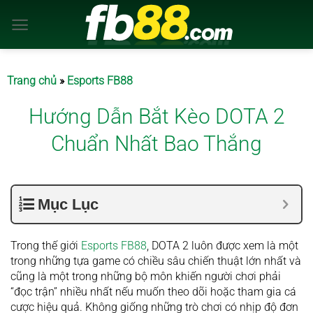
Chuyển
đến
nội
dung
Trang chủ
»
Esports FB88
Hướng Dẫn Bắt Kèo DOTA 2
Chuẩn Nhất Bao Thắng
Mục Lục
Trong thế giới
Esports FB88
, DOTA 2 luôn được xem là một
trong những tựa game có chiều sâu chiến thuật lớn nhất và
cũng là một trong những bộ môn khiến người chơi phải
“đọc trận” nhiều nhất nếu muốn theo dõi hoặc tham gia cá
cược hiệu quả. Không giống những trò chơi có nhịp độ đơn