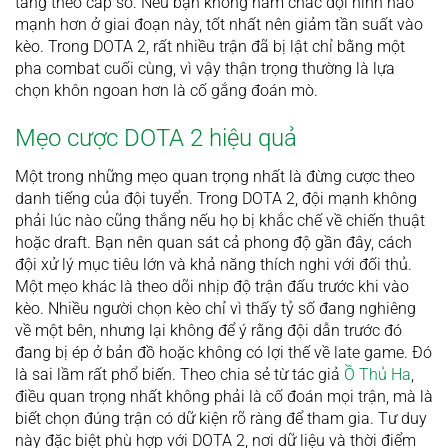
tăng theo cấp số. Nếu bạn không nắm chắc đội hình nào
mạnh hơn ở giai đoạn này, tốt nhất nên giảm tần suất vào
kèo. Trong DOTA 2, rất nhiều trận đã bị lật chỉ bằng một
pha combat cuối cùng, vì vậy thận trọng thường là lựa
chọn khôn ngoan hơn là cố gắng đoán mò.
Mẹo cược DOTA 2 hiệu quả
Một trong những mẹo quan trọng nhất là đừng cược theo
danh tiếng của đội tuyển. Trong DOTA 2, đội mạnh không
phải lúc nào cũng thắng nếu họ bị khắc chế về chiến thuật
hoặc draft. Bạn nên quan sát cả phong độ gần đây, cách
đội xử lý mục tiêu lớn và khả năng thích nghi với đối thủ.
Một mẹo khác là theo dõi nhịp độ trận đấu trước khi vào
kèo. Nhiều người chọn kèo chỉ vì thấy tỷ số đang nghiêng
về một bên, nhưng lại không để ý rằng đội dẫn trước đó
đang bị ép ở bản đồ hoặc không có lợi thế về late game. Đó
là sai lầm rất phổ biến. Theo chia sẻ từ tác giả
Ồ Thủ Ha
,
điều quan trọng nhất không phải là cố đoán mọi trận, mà là
biết chọn đúng trận có dữ kiện rõ ràng để tham gia. Tư duy
này đặc biệt phù hợp với DOTA 2, nơi dữ liệu và thời điểm