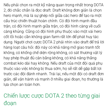
Nếu phải chọn ra một kỹ năng quan trọng nhất trong DOTA
2, đó chắc chắn là đọc draft. Draft không đơn giản là chọn
hero mạnh, mà là sự ghép nối giữa các hero để tạo ra một
cấu trúc chiến thuật hoàn chỉnh. Có đội hình mạnh đầu
trận, có đội hình mạnh giữa trận, có đội hình càng về cuối
càng khủng. Cũng có đội hình phụ thuộc vào một vài hero
cốt lõi hoặc cần không gian farm rất lớn để phát huy tác
dụng. Người chơi cược DOTA 2 phải nhìn vào draft để trả lời
hàng loạt câu hỏi: đội này có khả năng mở giao tranh tốt
không, có khống chế diện rộng không, có sát thương vật lý
hay phép thuật đủ cân bằng không, có khả năng thắng
combat kéo dài hay không. Nếu draft của một đội quá phụ
thuộc vào việc không bị thua sớm, họ sẽ rất dễ gặp bất lợi
trước các đội đánh nhanh. Trái lại, nếu một đội có draft đơn
giản, dễ vận hành và mạnh ở nhiều giai đoạn, họ thường là
lựa chọn an toàn hơn.
Chiến lược cược DOTA 2 theo từng giai
đoạn