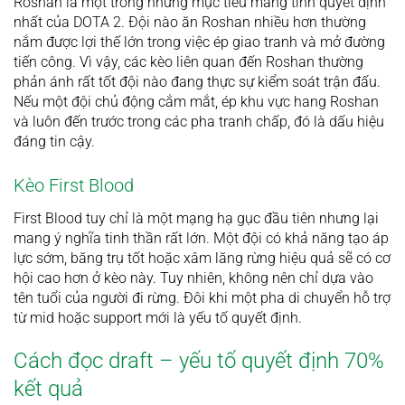
Roshan là một trong những mục tiêu mang tính quyết định
nhất của DOTA 2. Đội nào ăn Roshan nhiều hơn thường
nắm được lợi thế lớn trong việc ép giao tranh và mở đường
tiến công. Vì vậy, các kèo liên quan đến Roshan thường
phản ánh rất tốt đội nào đang thực sự kiểm soát trận đấu.
Nếu một đội chủ động cắm mắt, ép khu vực hang Roshan
và luôn đến trước trong các pha tranh chấp, đó là dấu hiệu
đáng tin cậy.
Kèo First Blood
First Blood tuy chỉ là một mạng hạ gục đầu tiên nhưng lại
mang ý nghĩa tinh thần rất lớn. Một đội có khả năng tạo áp
lực sớm, băng trụ tốt hoặc xâm lăng rừng hiệu quả sẽ có cơ
hội cao hơn ở kèo này. Tuy nhiên, không nên chỉ dựa vào
tên tuổi của người đi rừng. Đôi khi một pha di chuyển hỗ trợ
từ mid hoặc support mới là yếu tố quyết định.
Cách đọc draft – yếu tố quyết định 70%
kết quả