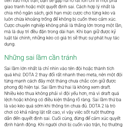
tiền vào một trận, bạn sẽ gặp rủi ro rất lớn chỉ vì một pha
giao tranh hoặc một quyết định sai. Cách hợp lý nhất là
chia nhỏ ngân sách, giới hạn mức cược cho từng kèo và
luôn chừa khoảng trống để không bị cuốn theo cảm xúc.
Cược chuyên nghiệp không phải là thắng lớn trong một lần,
mà là duy trì đều đặn trong dài hạn. Khi bạn giữ được kỷ
luật tài chính, những kèo có giá trị sẽ thực sự phát huy tác
dụng.
Những sai lầm cần tránh
Sai lầm lớn nhất là chỉ nhìn vào tên đội hoặc thành tích
quá khứ. DOTA 2 thay đổi rất nhanh theo meta, nên một đội
từng mạnh cách đây một tháng chưa chắc còn giữ được
phong độ hiện tại. Sai lầm thứ hai là không xem draft.
Nhiều kèo thua không phải vì đội yếu hơn, mà vì draft quá
lệch hoặc không có điều kiện thắng rõ ràng. Sai lầm thứ ba
là vào kèo quá sớm khi thông tin chưa đủ. DOTA 2 là trò
chơi có khả năng lật rất cao, vì vậy việc sốt ruột thường
dẫn đến quyết định sai. Cuối cùng, đừng để cảm xúc quyết
định hành động. Khi người chơi bị cuốn vào trận, họ thường