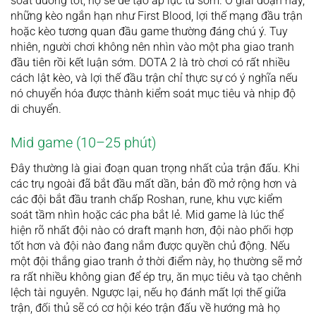
soát đường tốt, họ sẽ dễ tạo áp lực từ sớm. Ở giai đoạn này,
những kèo ngắn hạn như First Blood, lợi thế mạng đầu trận
hoặc kèo tương quan đầu game thường đáng chú ý. Tuy
nhiên, người chơi không nên nhìn vào một pha giao tranh
đầu tiên rồi kết luận sớm. DOTA 2 là trò chơi có rất nhiều
cách lật kèo, và lợi thế đầu trận chỉ thực sự có ý nghĩa nếu
nó chuyển hóa được thành kiểm soát mục tiêu và nhịp độ
di chuyển.
Mid game (10–25 phút)
Đây thường là giai đoạn quan trọng nhất của trận đấu. Khi
các trụ ngoài đã bắt đầu mất dần, bản đồ mở rộng hơn và
các đội bắt đầu tranh chấp Roshan, rune, khu vực kiểm
soát tầm nhìn hoặc các pha bắt lẻ. Mid game là lúc thể
hiện rõ nhất đội nào có draft mạnh hơn, đội nào phối hợp
tốt hơn và đội nào đang nắm được quyền chủ động. Nếu
một đội thắng giao tranh ở thời điểm này, họ thường sẽ mở
ra rất nhiều không gian để ép trụ, ăn mục tiêu và tạo chênh
lệch tài nguyên. Ngược lại, nếu họ đánh mất lợi thế giữa
trận, đối thủ sẽ có cơ hội kéo trận đấu về hướng mà họ