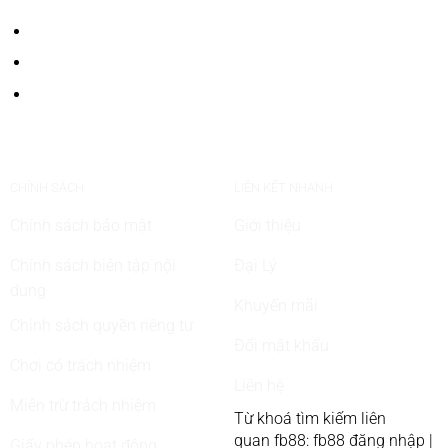
Số điện thoại: 028.38.555.888
Email:
fb88vn@gmail.com
Người chịu trách nhiệm biên soạn nội dung: tác giả
Ồ Thủ
Ha
CHÍNH SÁCH
LIÊN KẾT NHANH
Chính sách bảo mật
Giới thiệu
Chính sách biên tập nội
Đại Lý
dung
Khuyến mãi
Chính sách quyền riêng tư
Đổi mật khẩu
Chơi có trách nhiệm
Liên hệ
Miễn trừ trách nhiệm
Từ khoá tìm kiếm liên
quan
fb88
:
fb88 đăng nhập |
Giấy phép hoạt động