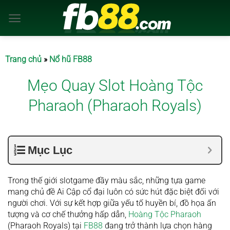
Chuyển
đến
nội
dung
Trang chủ
»
Nổ hũ FB88
Mẹo Quay Slot Hoàng Tộc
Pharaoh (Pharaoh Royals)
Mục Lục
Trong thế giới slotgame đầy màu sắc, những tựa game
mang chủ đề Ai Cập cổ đại luôn có sức hút đặc biệt đối với
người chơi. Với sự kết hợp giữa yếu tố huyền bí, đồ họa ấn
tượng và cơ chế thưởng hấp dẫn,
Hoàng Tộc Pharaoh
(Pharaoh Royals) tại
FB88
đang trở thành lựa chọn hàng