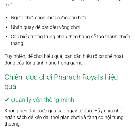
mới:
Người chơi chọn mức cược phù hợp
Nhấn quay để bắt đầu vòng chơi
Các biểu tượng trùng nhau theo hàng sẽ tạo thành chiến
thắng
Tuy nhiên, để chơi hiệu quả, bạn cần hiểu rõ cơ chế hoạt
động của từng tính năng trong game.
Chiến lược chơi Pharaoh Royals hiệu
quả
✔ Quản lý vốn thông minh
Không nên đặt cược quá cao ngay từ đầu. Hãy chia nhỏ
ngân sách để kéo dài thời gian chơi và tăng cơ hội trúng
thưởng.