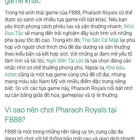
game khác
Trong hệ sinh thái game của FB88, Pharaoh Royals có thể
được so sánh với nhiều tựa game nổi bật khác. Nếu bạn
yêu thích phong cách phiêu lưu và săn thưởng nhanh,
Wild
Đạo Tặc
sẽ mang đến trải nghiệm đầy kịch tính với những
pha quay tốc độ cao. Trong khi đó,
Thợ Săn Cá Mập
lại phù
hợp với người chơi thích chủ đề đại dương và săn thưởng
theo kiểu bắn cá kết hợp slot. Với những ai đam mê yếu tố
tâm linh và tài lộc,
Ngôi Đền Tài Lộc
là lựa chọn đáng cân
nhắc nhờ cơ chế thưởng phong phú. Ngoài ra,
Kho báu
Aztec
cũng là một tựa game cùng chủ đề cổ đại, nhưng
mang màu sắc Nam Mỹ với nhiều điểm đặc trưng riêng
biệt. So với các tựa game này, Pharaoh Royals nổi bật nhờ
sự cân bằng giữa đồ họa, gameplay và tỷ lệ thưởng.
Vì sao nên chơi Pharaoh Royals tại
FB88?
FB88 là một trong những nền tảng uy tín, cung cấp đa
dạng trò chơi với hệ thống bảo mật cao và giao dịch nhanh