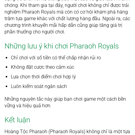
chóng. Khi tham gia tại đây, người chơi không chỉ được trải
nghiệm Pharaoh Royals mà còn có cơ hội khám phá hàng
trăm tựa game khác với chất lượng hàng đầu. Ngoài ra, các
chương trình khuyến mãi hấp dẫn cũng giúp tăng giá trị
phần thưởng cho người chơi.
Những lưu ý khi chơi Pharaoh Royals
Chỉ chơi với số tiền có thể chấp nhận rủi ro
Không đặt cược theo cảm xúc
Lựa chọn thời điểm chơi hợp lý
Luôn kiểm soát ngân sách
Những nguyên tắc này giúp bạn chơi game một cách bền
vững và hiệu quả hơn.
Kết luận
Hoàng Tộc Pharaoh (Pharaoh Royals) không chỉ là một tựa