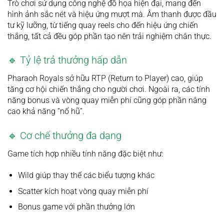
Trò chơi sử dụng công nghệ đồ họa hiện đại, mang đến
hình ảnh sắc nét và hiệu ứng mượt mà. Âm thanh được đầu
tư kỹ lưỡng, từ tiếng quay reels cho đến hiệu ứng chiến
thắng, tất cả đều góp phần tạo nên trải nghiệm chân thực.
🔹 Tỷ lệ trả thưởng hấp dẫn
Pharaoh Royals sở hữu RTP (Return to Player) cao, giúp
tăng cơ hội chiến thắng cho người chơi. Ngoài ra, các tính
năng bonus và vòng quay miễn phí cũng góp phần nâng
cao khả năng “nổ hũ”.
🔹 Cơ chế thưởng đa dạng
Game tích hợp nhiều tính năng đặc biệt như:
Wild giúp thay thế các biểu tượng khác
Scatter kích hoạt vòng quay miễn phí
Bonus game với phần thưởng lớn