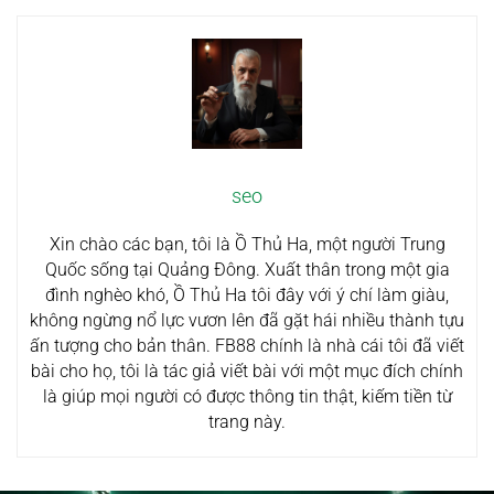
seo
Xin chào các bạn, tôi là Ồ Thủ Ha, một người Trung
Quốc sống tại Quảng Đông. Xuất thân trong một gia
đình nghèo khó, Ồ Thủ Ha tôi đây với ý chí làm giàu,
không ngừng nổ lực vươn lên đã gặt hái nhiều thành tựu
ấn tượng cho bản thân. FB88 chính là nhà cái tôi đã viết
bài cho họ, tôi là tác giả viết bài với một mục đích chính
là giúp mọi người có được thông tin thật, kiếm tiền từ
trang này.