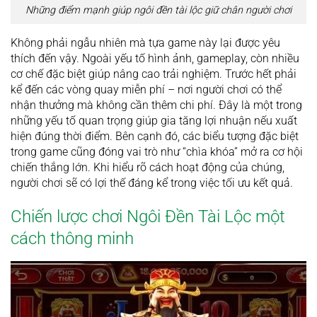
Những điểm mạnh giúp ngôi đền tài lộc giữ chân người chơi
Không phải ngẫu nhiên mà tựa game này lại được yêu
thích đến vậy. Ngoài yếu tố hình ảnh, gameplay, còn nhiều
cơ chế đặc biệt giúp nâng cao trải nghiệm. Trước hết phải
kể đến các vòng quay miễn phí – nơi người chơi có thể
nhận thưởng mà không cần thêm chi phí. Đây là một trong
những yếu tố quan trọng giúp gia tăng lợi nhuận nếu xuất
hiện đúng thời điểm. Bên cạnh đó, các biểu tượng đặc biệt
trong game cũng đóng vai trò như “chìa khóa” mở ra cơ hội
chiến thắng lớn. Khi hiểu rõ cách hoạt động của chúng,
người chơi sẽ có lợi thế đáng kể trong việc tối ưu kết quả.
Chiến lược chơi Ngôi Đền Tài Lộc một
cách thông minh