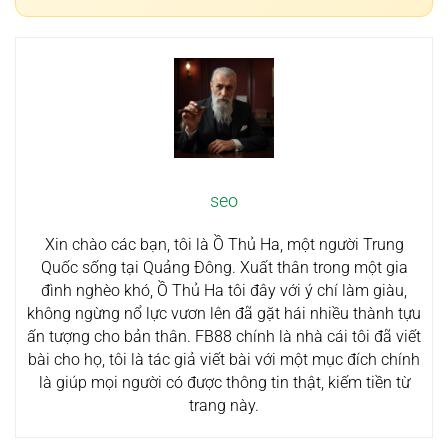
seo
Xin chào các bạn, tôi là Ồ Thủ Ha, một người Trung
Quốc sống tại Quảng Đông. Xuất thân trong một gia
đình nghèo khó, Ồ Thủ Ha tôi đây với ý chí làm giàu,
không ngừng nổ lực vươn lên đã gặt hái nhiều thành tựu
ấn tượng cho bản thân. FB88 chính là nhà cái tôi đã viết
bài cho họ, tôi là tác giả viết bài với một mục đích chính
là giúp mọi người có được thông tin thật, kiếm tiền từ
trang này.