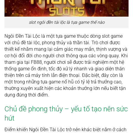
slot ngôi đền tài lộc là tựa game thế nào
Ngôi Đền Tài Lộc là một tựa game thuộc dòng slot game
với chủ đề tài lộc, phong thủy và thần tài. Trò chơi được
thiết kế nhằm mang lại cảm giác may mắn, thịnh vượng và
cơ hội đổi đời cho người chơi thông qua các vòng quay. Khi
tham gia tại FB88, người chơi sẽ được trải nghiệm một hệ
thống game ổn định, tốc độ xử lý nhanh và giao diện thân
thiện trên cả máy tính lẫn điện thoại. Đặc biệt, đây còn là
một trong những tựa game nổ hũ có tỷ lệ trả thưởng cao,
thường xuyên xuất hiện các khoản thưởng lớn nếu biết tận
dụng đúng thời điểm.
Chủ đề phong thủy – yếu tố tạo nên sức
hút
Điểm khiến Ngôi Đền Tài Lộc trở nên khác biệt nằm ở cách