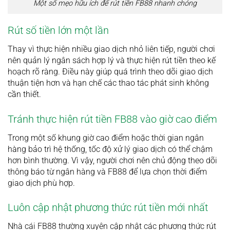
Một số mẹo hữu ích để rút tiền FB88 nhanh chóng
Rút số tiền lớn một lần
Thay vì thực hiện nhiều giao dịch nhỏ liên tiếp, người chơi
nên quản lý ngân sách hợp lý và thực hiện rút tiền theo kế
hoạch rõ ràng. Điều này giúp quá trình theo dõi giao dịch
thuận tiện hơn và hạn chế các thao tác phát sinh không
cần thiết.
Tránh thực hiện rút tiền FB88 vào giờ cao điểm
Trong một số khung giờ cao điểm hoặc thời gian ngân
hàng bảo trì hệ thống, tốc độ xử lý giao dịch có thể chậm
hơn bình thường. Vì vậy, người chơi nên chủ động theo dõi
thông báo từ ngân hàng và FB88 để lựa chọn thời điểm
giao dịch phù hợp.
Luôn cập nhật phương thức rút tiền mới nhất
Nhà cái FB88 thường xuyên cập nhật các phương thức rút