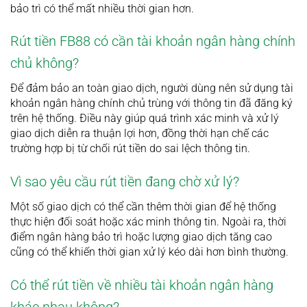
bảo trì có thể mất nhiều thời gian hơn.
Rút tiền FB88 có cần tài khoản ngân hàng chính
chủ không?
Để đảm bảo an toàn giao dịch, người dùng nên sử dụng tài
khoản ngân hàng chính chủ trùng với thông tin đã đăng ký
trên hệ thống. Điều này giúp quá trình xác minh và xử lý
giao dịch diễn ra thuận lợi hơn, đồng thời hạn chế các
trường hợp bị từ chối rút tiền do sai lệch thông tin.
Vì sao yêu cầu rút tiền đang chờ xử lý?
Một số giao dịch có thể cần thêm thời gian để hệ thống
thực hiện đối soát hoặc xác minh thông tin. Ngoài ra, thời
điểm ngân hàng bảo trì hoặc lượng giao dịch tăng cao
cũng có thể khiến thời gian xử lý kéo dài hơn bình thường.
Có thể rút tiền về nhiều tài khoản ngân hàng