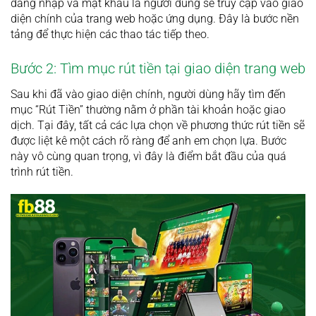
đăng nhập và mật khẩu là người dùng sẽ truy cập vào giao
diện chính của trang web hoặc ứng dụng. Đây là bước nền
tảng để thực hiện các thao tác tiếp theo.
Bước 2: Tìm mục rút tiền tại giao diện trang web
Sau khi đã vào giao diện chính, người dùng hãy tìm đến
mục “Rút Tiền” thường nằm ở phần tài khoản hoặc giao
dịch. Tại đây, tất cả các lựa chọn về phương thức rút tiền sẽ
được liệt kê một cách rõ ràng để anh em chọn lựa. Bước
này vô cùng quan trọng, vì đây là điểm bắt đầu của quá
trình rút tiền.