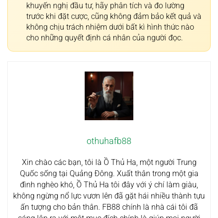
khuyến nghị đầu tư, hãy phân tích và đo lường
trước khi đặt cược, cũng không đảm bảo kết quả và
không chịu trách nhiệm dưới bất kì hình thức nào
cho những quyết định cá nhân của người đọc.
othuhafb88
Xin chào các bạn, tôi là Ồ Thủ Ha, một người Trung
Quốc sống tại Quảng Đông. Xuất thân trong một gia
đình nghèo khó, Ồ Thủ Ha tôi đây với ý chí làm giàu,
không ngừng nổ lực vươn lên đã gặt hái nhiều thành tựu
ấn tượng cho bản thân. FB88 chính là nhà cái tôi đã