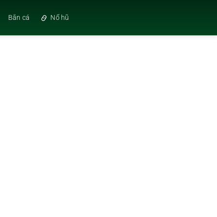
Bắn cá
Nổ hũ