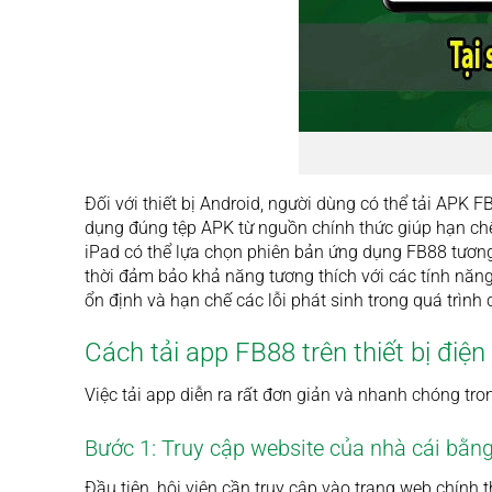
Đối với thiết bị Android, người dùng có thể tải APK F
dụng đúng tệp APK từ nguồn chính thức giúp hạn ch
iPad có thể lựa chọn phiên bản ứng dụng FB88 tương
thời đảm bảo khả năng tương thích với các tính năng
ổn định và hạn chế các lỗi phát sinh trong quá trình c
Cách tải app FB88 trên thiết bị điện
Việc tải app diễn ra rất đơn giản và nhanh chóng tr
Bước 1: Truy cập website của nhà cái bằng
Đầu tiên, hội viên cần truy cập vào trang web chính