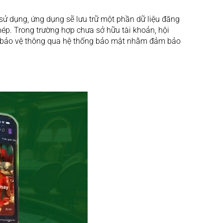
sử dụng, ứng dụng sẽ lưu trữ một phần dữ liệu đăng
phép. Trong trường hợp chưa sở hữu tài khoản, hội
ược bảo vệ thông qua hệ thống bảo mật nhằm đảm bảo