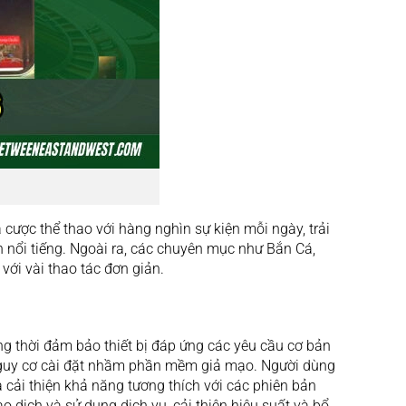
cược thể thao với hàng nghìn sự kiện mỗi ngày, trải
 nổi tiếng. Ngoài ra, các chuyên mục như Bắn Cá,
với vài thao tác đơn giản.
đồng thời đảm bảo thiết bị đáp ứng các yêu cầu cơ bản
 nguy cơ cài đặt nhầm phần mềm giả mạo. Người dùng
cải thiện khả năng tương thích với các phiên bản
o dịch và sử dụng dịch vụ, cải thiện hiệu suất và bổ