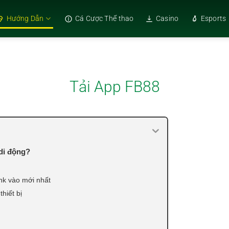
Hướng Dẫn
Cá Cược Thể thao
Casino
Esports
Tải App FB88
 di động?
ink vào mới nhất
hiết bị