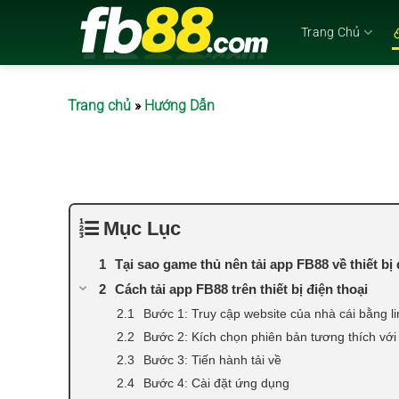
Chuyển
đến
Trang Chủ
nội
dung
Trang chủ
»
Hướng Dẫn
Mục Lục
Tại sao game thủ nên tải app FB88 về thiết bị
Cách tải app FB88 trên thiết bị điện thoại
Bước 1: Truy cập website của nhà cái bằng l
Bước 2: Kích chọn phiên bản tương thích với t
Bước 3: Tiến hành tải về
Bước 4: Cài đặt ứng dụng