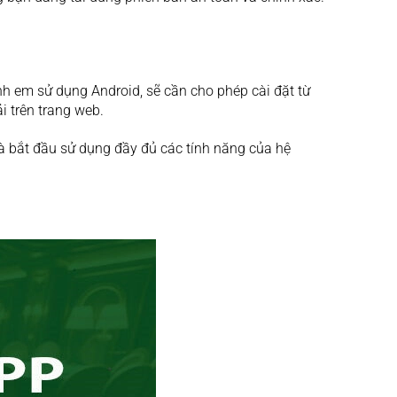
h em sử dụng Android, sẽ cần cho phép cài đặt từ
ải trên trang web.
à bắt đầu sử dụng đầy đủ các tính năng của hệ