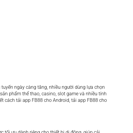
c tuyến ngày càng tăng, nhiều người dùng lựa chọn
 sản phẩm thể thao, casino, slot game và nhiều tính
iết cách tải app FB88 cho Android, tải app FB88 cho
tối ưu dành riêng cho thiết bị di động, giúp cải