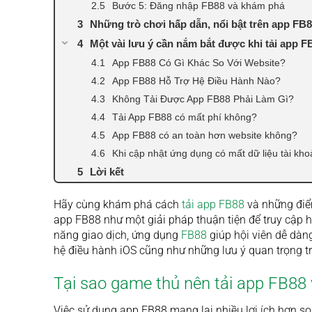
Bước 5: Đăng nhập FB88 và khám phá
Những trò chơi hấp dẫn, nổi bật trên app FB
Một vài lưu ý cần nắm bắt được khi tải app F
App FB88 Có Gì Khác So Với Website?
App FB88 Hỗ Trợ Hệ Điều Hành Nào?
Không Tải Được App FB88 Phải Làm Gì?
Tải App FB88 có mất phí không?
App FB88 có an toàn hơn website không?
Khi cập nhật ứng dụng có mất dữ liệu tài kh
Lời kết
Hãy cùng khám phá cách
tải app FB88
và những điểm
app FB88 như một giải pháp thuận tiện để truy cập h
năng giao dịch, ứng dụng
FB88
giúp hội viên dễ dàng
hệ điều hành iOS cũng như những lưu ý quan trọng tr
Tại sao game thủ nên tải app FB88 v
Việc sử dụng app FB88 mang lại nhiều lợi ích hơn so 