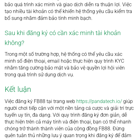
bảo quá trình xác minh và giao dịch diễn ra thuận lợi. Việc
tạo nhiều tài khoản có thể khiến hệ thống yêu cầu kiểm tra
bổ sung nhằm đảm bảo tính minh bạch.
Sau khi đăng ký có cần xác minh tài khoản
không?
Trong một số trường hợp, hệ thống có thể yêu cầu xác
minh số điện thoại, email hoặc thực hiện quy trình KYC
nhằm tăng cường bảo mật và bảo vệ quyền lợi hội viên
trong quá trình sử dụng dịch vụ.
Kết luận
Việc đăng ký FB88 tại trang web
https://pandatech.io/
giúp
người chơi tiếp cận với một nền tảng cá cược và giải trí trực
tuyến uy tín, đa dạng. Với quy trình đăng ký đơn giản, dễ
thực hiện trên cả máy tính và điện thoại, bạn có thể nhanh
chóng trở thành thành viên của cộng đồng FB88. Đừng
quên tuân thủ những lưu ý quan trọng khi đăng ký để đảm