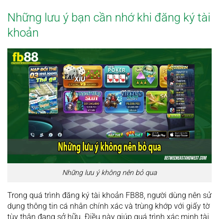
Những lưu ý bạn cần nhớ khi đăng ký tài
khoản
Những lưu ý không nên bỏ qua
Trong quá trình đăng ký tài khoản FB88, người dùng nên sử
dụng thông tin cá nhân chính xác và trùng khớp với giấy tờ
tùy thân đang sở hữu. Điều này giúp quá trình xác minh tài