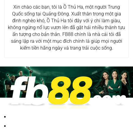
Xin chào các bạn, tôi là Ồ Thủ Ha, một người Trung
Quốc sống tại Quảng Đông. Xuất thân trong một gia
đình nghèo khó, Ồ Thủ Ha tôi đây với ý chí làm giàu,
không ngừng nổ lực vươn lên đã gặt hái nhiều thành tựu
ấn tượng cho bản thân. FB88 chính là nhà cái tôi đã
sáng lập ra với một mục đích chính là giúp mọi người
kiếm tiền hằng ngày và trang trải cuộc sống.
Thể loại game: Cá cược giải trí trực tuyến
Trò chơi thịnh hành: Thể thao, Live Casino, Esports , Xổ
số, Bắn cá , Slots